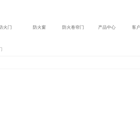
防火门
防火窗
防火卷帘门
产品中心
客
门