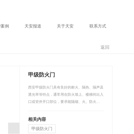
户案例
天安报道
关于天安
联系方式
返回
甲级防火门
西安甲级防火门具有良好的耐火、隔热、隔声及
透光率等特点，通常用在防火墙上、楼梯间出入
口或管井开口部位，要求能隔烟、火。防火…
相关内容
甲级防火门